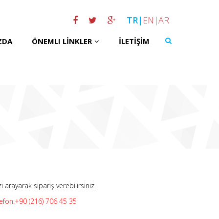
TR|
EN
|
AR
ZDA
ÖNEMLI LINKLER
İLETIŞIM
arayarak sipariş verebilirsiniz.
efon:+90 (216) 706 45 35